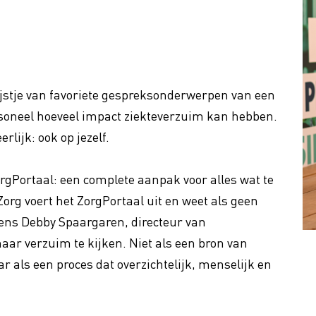
cility
Cybercrime
 Profit
Bloem-o-maat
Bloemist 2030 - Geef je op v
ing btw op sierteelt
ijstje van favoriete gespreksonderwerpen van een
nieuwe reeks!
soneel hoeveel impact ziekteverzuim kan hebben.
rlijk: ook op jezelf.
orgPortaal: een complete aanpak voor alles wat te
rg voert het ZorgPortaal uit en weet als geen
gens Debby Spaargaren, directeur van
aar verzuim te kijken. Niet als een bron van
r als een proces dat overzichtelijk, menselijk en