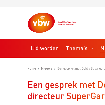
Lid worden
Thema's
N
Home
Nieuws
Een gesprek met Debby Spaargare
STAP
Ondernemen
Een gesprek met D
Bedrij
VBW T
Personeel
directeur SuperGar
VBW R
VBW M