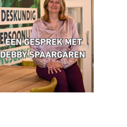
Ondernemersbudget
Omzet Groei - Royal FloraHolland
oor de