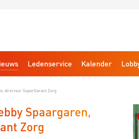
ieuws
Ledenservice
Kalender
Lobb
n, directeur SuperGarant Zorg
Starten
ebby Spaargaren,
fsvoering
Stoppen
rainingsprogramma
Businessclubs
ant Zorg
isk
BTW
arktplaats
VBW Kennisdocumenten