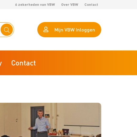
6 zekerheden van VBW
Over VBW
Contact
Mijn VBW Inloggen
y
Contact
eHerkenning
Calculator arbeidsproductiviteit
AVG VBW helpt je op weg
VBW Lokaal Marktonderzoek
ZZP