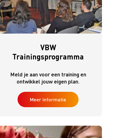
Ondernemersbudget
Omzet Groei - Royal FloraHolland
oor de
VBW
Trainingsprogramma
Meld je aan voor een training en
ontwikkel jouw eigen plan.
Meer informatie