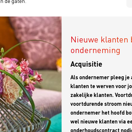
n de gaten.
Nieuwe klanten b
onderneming
Acquisitie
Als ondernemer pleeg je a
klanten te werven voor j
zakelijke klanten. Voortd
voortdurende stroom nieuwe
ondernemer het hoofd bov
wel nieuwe klanten via e
onderhoudscontract nodi