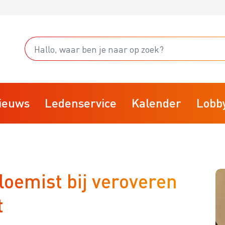
ieuws
Ledenservice
Kalender
Lobb
Starten
oemist bij veroveren
fsvoering
Stoppen
rainingsprogramma
Businessclubs
t
isk
BTW
arktplaats
VBW Kennisdocumenten