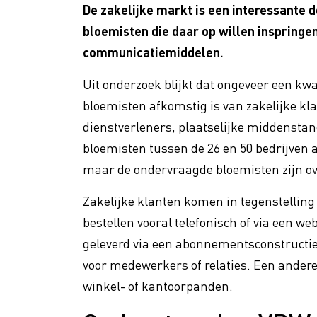
Promotie
De zakelijke markt is een interessante 
bloemisten die daar op willen inspringe
VBW Fa
Vakmanschap
communicatiemiddelen.
Floral
Uit onderzoek blijkt dat ongeveer een kw
Verhog
Duurzaamheid
bloemisten afkomstig is van zakelijke kla
dienstverleners, plaatselijke middenst
bloemisten tussen de 26 en 50 bedrijven a
maar de ondervraagde bloemisten zijn ov
Zakelijke klanten komen in tegenstelling
bestellen vooral telefonisch of via een 
geleverd via een abonnementsconstructie.
voor medewerkers of relaties. Een andere
winkel- of kantoorpanden.