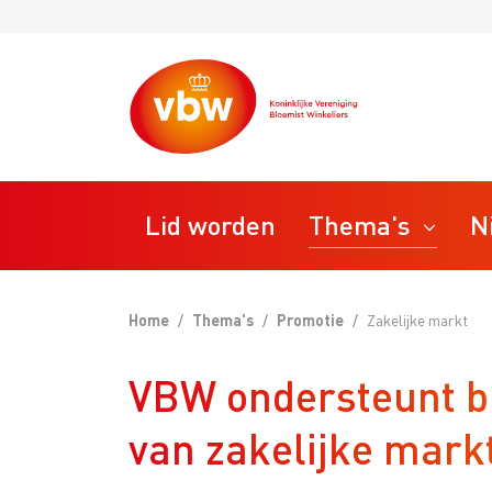
Lid worden
Thema's
N
Home
Thema's
Promotie
Zakelijke markt
STAP
Ondernemen
VBW ondersteunt bl
Bedrij
VBW T
Personeel
van zakelijke mark
VBW R
VBW M