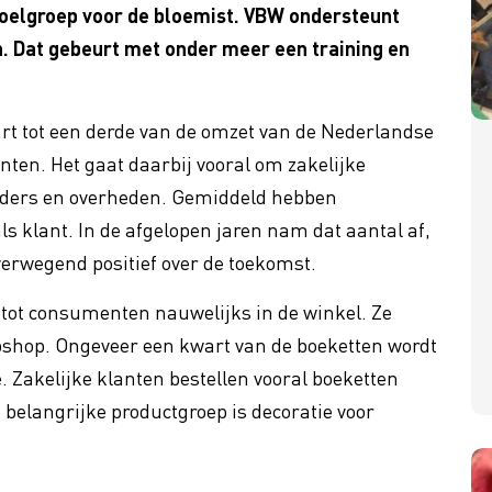
doelgroep voor de bloemist. VBW ondersteunt
n. Dat gebeurt met onder meer een training en
cility
Cybercrime
 Profit
Bloem-o-maat
art tot een derde van de omzet van de Nederlandse
Bloemist 2030 - Geef je op v
ing btw op sierteelt
nieuwe reeks!
nten. Het gaat daarbij vooral om zakelijke
anders en overheden. Gemiddeld hebben
ls klant. In de afgelopen jaren nam dat aantal af,
erwegend positief over de toekomst.
 tot consumenten nauwelijks in de winkel. Ze
webshop. Ongeveer een kwart van de boeketten wordt
 Zakelijke klanten bestellen vooral boeketten
 belangrijke productgroep is decoratie voor