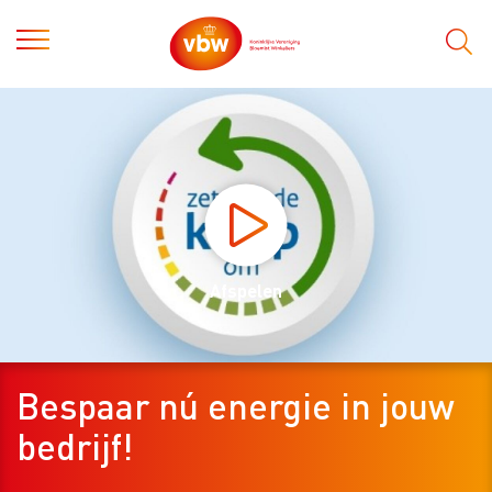
Afspelen
Bespaar nú energie in jouw
bedrijf!