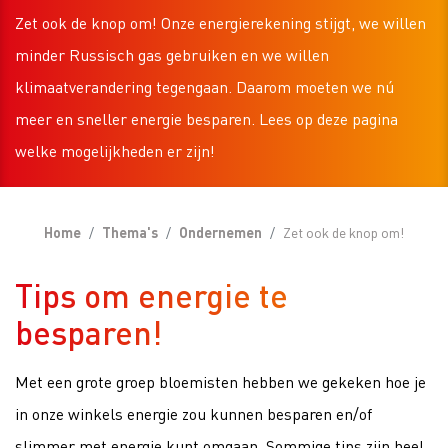
Zet ook de knop om! Onze energierekening stijgt, we willen
minder Russisch gas gebruiken en we willen
klimaatverandering tegengaan. Daarom moeten we nú
meer en sneller energie besparen. Lees op deze pagina
welke mogelijkheden er zijn!
Home
Thema's
Ondernemen
Zet ook de knop om!
Tips om energie te
besparen!
Met een grote groep bloemisten hebben we gekeken hoe je
in onze winkels energie zou kunnen besparen en/of
slimmer met energie kunt omgaan. Sommige tips zijn heel