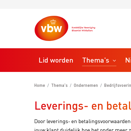
Lid worden
Thema's
N
Home
Thema's
Ondernemen
Bedrijfsvoeri
STAP
Ondernemen
Leverings- en bet
Bedrij
VBW T
Personeel
Door leverings- en betalingsvoorwaarden o
VBW R
jouw klant duidelijk hoe het onder meer z
VBW M