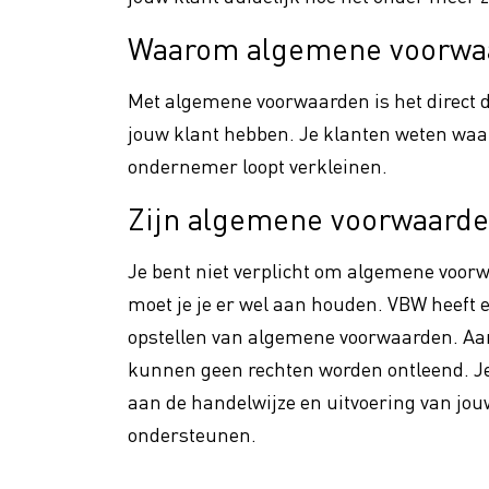
Promotie
Waarom algemene voorwa
VBW Fa
Vakmanschap
Met algemene voorwaarden is het direct du
Floral
jouw klant hebben. Je klanten weten waar z
Verhog
Duurzaamheid
ondernemer loopt verkleinen.
Zijn algemene voorwaarde
Je bent niet verplicht om algemene voorwa
moet je je er wel aan houden. VBW heeft e
opstellen van algemene voorwaarden. Aa
kunnen geen rechten worden ontleend. Je 
aan de handelwijze en uitvoering van jou
ondersteunen.