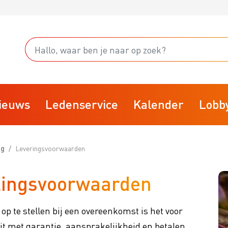
ieuws
Ledenservice
Kalender
Lobb
ng
Leveringsvoorwaarden
Starten
alingsvoorwaarden
fsvoering
Stoppen
rainingsprogramma
Businessclubs
p te stellen bij een overeenkomst is het voor
isk
BTW
it met garantie, aansprakelijkheid en betalen.
arktplaats
VBW Kennisdocumenten