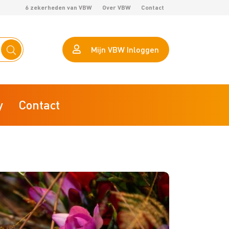
6 zekerheden van VBW
Over VBW
Contact
Mijn VBW Inloggen
y
Contact
eHerkenning
Calculator arbeidsproductiviteit
AVG VBW helpt je op weg
VBW Lokaal Marktonderzoek
ZZP