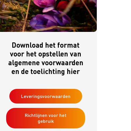
Ondernemersbudget
Omzet Groei - Royal FloraHolland
oor de
Download het format
voor het opstellen van
algemene voorwaarden
en de toelichting hier
Leveringsvoorwaarden
Richtlijnen voor het
gebruik