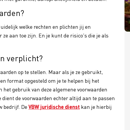
arden?
cility
Cybercrime
idelijk welke rechten en plichten jij en
 Profit
Bloem-o-maat
e aan toe zijn. En je kunt de risico's die je als
Bloemist 2030 - Geef je op v
ing btw op sierteelt
nieuwe reeks!
n verplicht?
arden op te stellen. Maar als je ze gebruikt,
en format opgesteld om je te helpen bij het
n het gebruik van deze algemene voorwaarden
dient de voorwaarden echter altijd aan te passen
w bedrijf. De
VBW juridische dienst
kan je hierbij