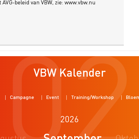
et AVG-beleid van VBW, zie: www.vbw.nu
202
VBW Kalender
Campagne
Event
Training/Workshop
Bloe
2026
September
gustus
Oktob