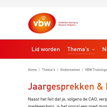
Lid worden
Thema's
N
Home
Thema's
Ondernemen
VBW Trainin
STAP
Ondernemen
Jaargesprekken & 
Bedrij
VBW T
Personeel
Naast het feit dat je, volgens de CAO, ve
VBW R
medewerkers, is het vooral een goed mom
VBW M