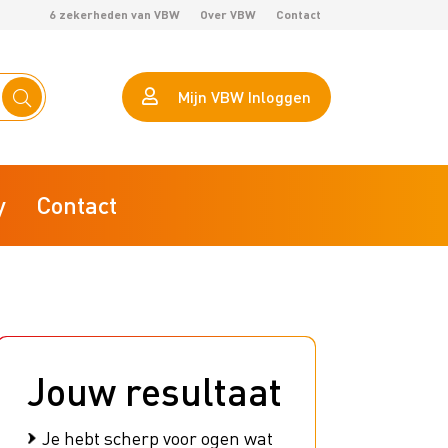
6 zekerheden van VBW
Over VBW
Contact
Mijn VBW Inloggen
y
Contact
eHerkenning
Calculator arbeidsproductiviteit
Jouw resultaat
AVG VBW helpt je op weg
VBW Lokaal Marktonderzoek
Je hebt scherp voor ogen wat
ZZP