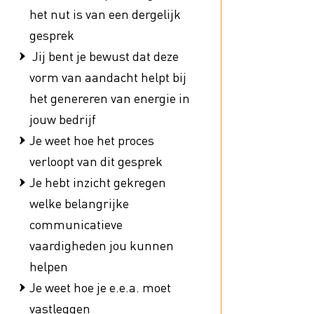
het nut is van een dergelijk
gesprek
Ondernemersbudget
Jij bent je bewust dat deze
Omzet Groei - Royal FloraHolland
vorm van aandacht helpt bij
oor de
het genereren van energie in
jouw bedrijf
Je weet hoe het proces
verloopt van dit gesprek
Je hebt inzicht gekregen
welke belangrijke
communicatieve
vaardigheden jou kunnen
helpen
Je weet hoe je e.e.a. moet
vastleggen