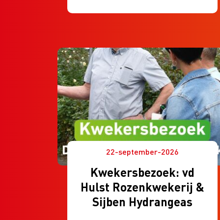
medewerkers die samen weer
eens een avond stil willen staan
bij vakverdieping. De avonden
worden verzorgd door een
enthousiaste bloemist.
Voorafgaand aan de workshops
krijg je een materialenlijst. De
materialen voor de workshop
neem je zelf mee.
22-september-2026
Kwekersbezoek: vd
Hulst Rozenkwekerij &
Sijben Hydrangeas