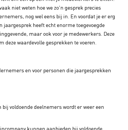
vaak niet weten hoe we zo'n gesprek precies
dernemers, nog wel eens bij in. En voordat je er erg
cility
Cybercrime
Een jaargesprek heeft echt enorme toegevoegde
 Profit
Bloem-o-maat
idinggevende, maar ook voor je medewerkers. Deze
Bloemist 2030 - Geef je op v
ing btw op sierteelt
om deze waardevolle gesprekken te voeren.
nieuwe reeks!
ondernemers en voor personen die jaargesprekken
bij voldoende deelnemers wordt er weer een
ijd incompany kunnen aanbieden bij voldoende