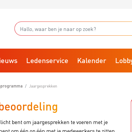
ieuws
Ledenservice
Kalender
Lobb
gsprogramma
Jaargesprekken
Starten
beoordeling
fsvoering
Stoppen
rainingsprogramma
Businessclubs
rplicht bent om jaargesprekken te voeren met je
isk
BTW
ent om één op één met je medewerkers te zitten.
arktplaats
VBW Kennisdocumenten