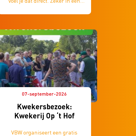
voel je dat direct. Zeker in een
winkel waar iedereen nodig is om
het werk gedaan te krijgen.
Verzuim voorkomen lukt niet
altijd. Maar je hebt zelf vaak meer
invloed dan je denkt. Tijdens deze
gratis training ontdek je hoe je dat
aanpakt.
07-september-2026
Kwekersbezoek:
Kwekerij Op ‘t Hof
VBW organiseert een gratis