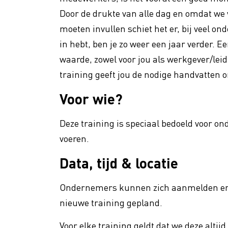
Promotie
Door de drukte van alle dag en omdat we 
moeten invullen schiet het er, bij veel on
VBW Fa
Vakmanschap
in hebt, ben je zo weer een jaar verder. 
Floral
waarde, zowel voor jou als werkgever/le
Verhog
Duurzaamheid
training geeft jou de nodige handvatten 
Voor wie?
Deze training is speciaal bedoeld voor 
voeren.
Data, tijd & locatie
Ondernemers kunnen zich aanmelden en 
nieuwe training gepland.
Voor elke training geldt dat we deze alt