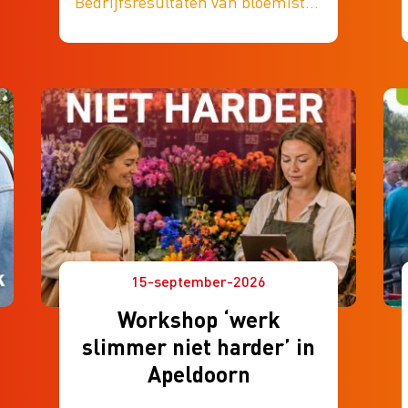
Bedrijfsresultaten van bloemisten
komen steeds meer onder druk te
staan. Hoe ga je hier als bloemist
mee om en welke mogelijkheden
heb je om je bedrijfsresultaat
positief te beïnvloeden?
15-september-2026
Workshop ‘werk
slimmer niet harder’ in
Apeldoorn