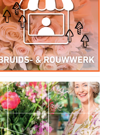
Ondernemersbudget
Omzet Groei - Royal FloraHolland
oor de