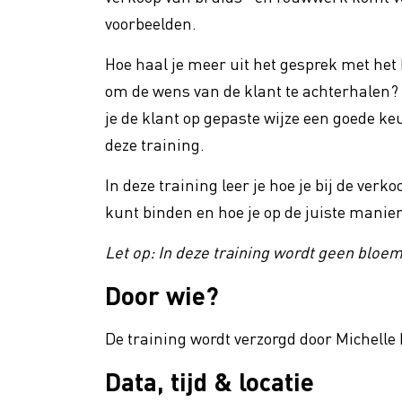
Promotie
voorbeelden.
VBW Fa
Hoe haal je meer uit het gesprek met het 
Vakmanschap
Floral
om de wens van de klant te achterhalen? 
Verhog
je de klant op gepaste wijze een goede k
Duurzaamheid
deze training.
In deze training leer je hoe je bij de ver
kunt binden en hoe je op de juiste mani
Let op: In deze training wordt geen blo
Door wie?
De training wordt verzorgd door Michell
Data, tijd & locatie