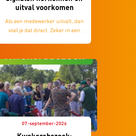
uitval voorkomen
Als een medewerker uitvalt, dan
voel je dat direct. Zeker in een
winkel waar iedereen nodig is om
het werk gedaan te krijgen.
Verzuim voorkomen lukt niet
altijd. Maar je hebt zelf vaak meer
invloed dan je denkt. Tijdens deze
gratis training ontdek je hoe je dat
aanpakt.
07-september-2026
Kwekersbezoek: