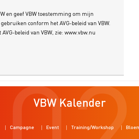
VBW en geef VBW toestemming om mijn
e gebruiken conform het AVG-beleid van VBW.
et AVG-beleid van VBW, zie: www.vbw.nu
202
VBW Kalender
Campagne
Event
Training/Workshop
Bloe