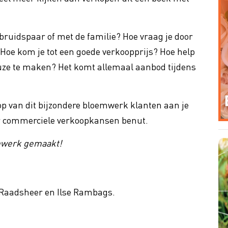
cility
Cybercrime
bruidspaar of met de familie? Hoe vraag je door
 Profit
Bloem-o-maat
Hoe kom je tot een goede verkoopprijs? Hoe help
Bloemist 2030 - Geef je op v
ing btw op sierteelt
euze te maken? Het komt allemaal aanbod tijdens
nieuwe reeks!
koop van dit bijzondere bloemwerk klanten aan je
er commerciele verkoopkansen benut.
emwerk gemaakt!
e Raadsheer en Ilse Rambags.