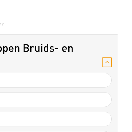
r.
open Bruids- en