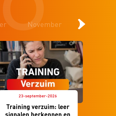
er
November
December
23-september-2026
Training verzuim: leer
signalen herkennen en