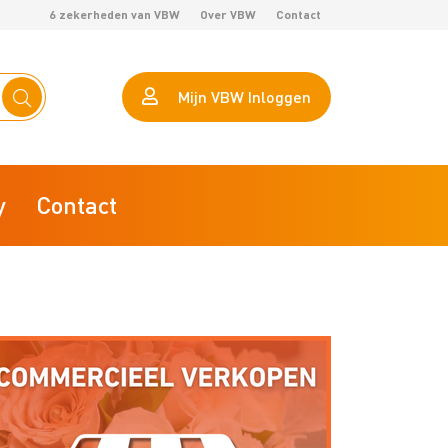
6 zekerheden van VBW
Over VBW
Contact
Mijn VBW Inloggen
y
Contact
eHerkenning
Calculator arbeidsproductiviteit
AVG VBW helpt je op weg
VBW Lokaal Marktonderzoek
ZZP