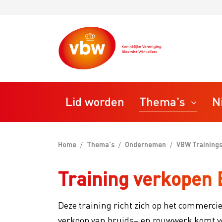
Lid worden
Thema's
N
Home
Thema's
Ondernemen
VBW Trainin
STAP
Ondernemen
Training verkopen
Bedrij
VBW T
Personeel
Deze training richt zich op het commerci
VBW R
verkoop van bruids– en rouwwerk komt ve
VBW M