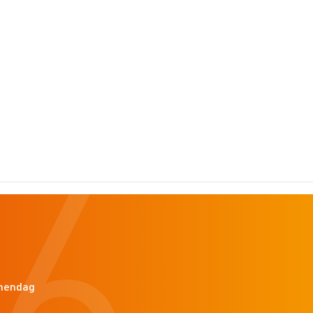
6
mendag