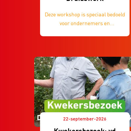
Deze workshop is speciaal bedoeld
voor ondernemers en
medewerkers die samen weer
eens een avond stil willen staan
bij vakverdieping. De avonden
worden verzorgd door een
enthousiaste bloemist.
Voorafgaand aan de workshops
krijg je een materialenlijst. De
materialen voor de workshop
neem je zelf mee.
22-september-2026
Kwekersbezoek: vd