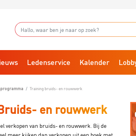
ieuws
Ledenservice
Kalender
Lobb
gsprogramma
Training bruids- en rouwwerk
Starten
 Bruids- en rouwwerk
fsvoering
Stoppen
rainingsprogramma
Businessclubs
eel verkopen van bruids- en rouwwerk. Bij de
isk
BTW
el meer kijken dan verkopen uit een boek met
arktplaats
VBW Kennisdocumenten