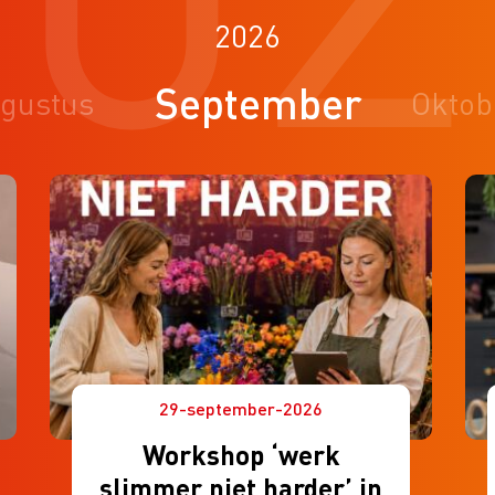
2026
September
gustus
Oktob
29-september-2026
Workshop ‘werk
slimmer niet harder’ in