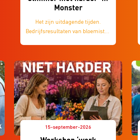
Monster
Het zijn uitdagende tijden.
Bedrijfsresultaten van bloemisten
komen steeds meer onder druk te
staan. Hoe ga je hier als bloemist
mee om en welke mogelijkheden
heb je om je bedrijfsresultaat
positief te beïnvloeden?
15-september-2026
Workshop ‘werk