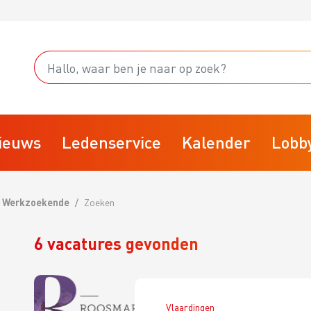
ieuws
Ledenservice
Kalender
Lobb
Werkzoekende
Zoeken
Starten
6 vacatures gevonden
fsvoering
Stoppen
rainingsprogramma
Businessclubs
isk
BTW
Vlaardingen
arktplaats
VBW Kennisdocumenten