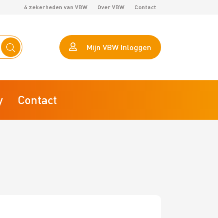
6 zekerheden van VBW
Over VBW
Contact
Mijn VBW Inloggen
y
Contact
eHerkenning
Calculator arbeidsproductiviteit
AVG VBW helpt je op weg
VBW Lokaal Marktonderzoek
ZZP