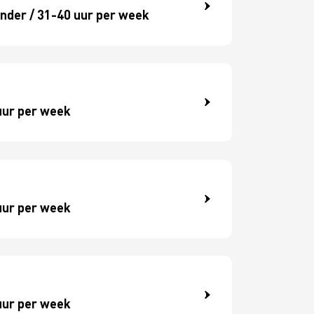
nder / 31-40 uur per week
Ondernemersbudget
Omzet Groei - Royal FloraHolland
uur per week
uur per week
uur per week