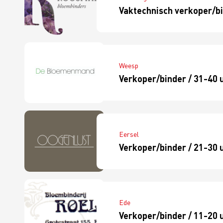
Vaktechnisch verkoper/bi
cility
Cybercrime
 Profit
Bloem-o-maat
ing btw op sierteelt
Weesp
Verkoper/binder / 31-40 
Eersel
Verkoper/binder / 21-30 
Ede
Verkoper/binder / 11-20 