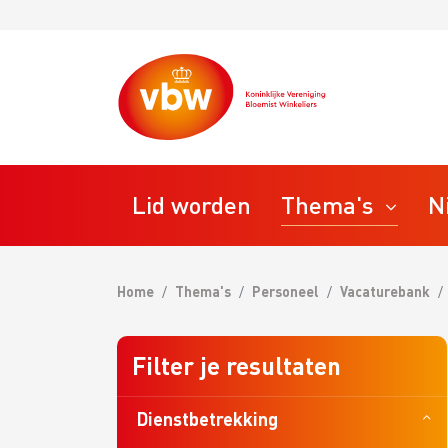
Lid worden
Thema's
N
Home
Thema's
Personeel
Vacaturebank
STAP
Ondernemen
Bedrij
Filter je resultaten
VBW T
Personeel
VBW R
Dienstbetrekking
VBW M