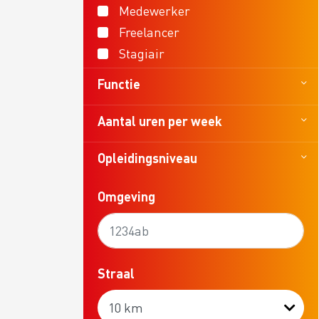
Promotie
Medewerker
Freelancer
VBW Fa
Vakmanschap
Stagiair
Floral
Functie
Verhog
Duurzaamheid
Aantal uren per week
Opleidingsniveau
Omgeving
Straal