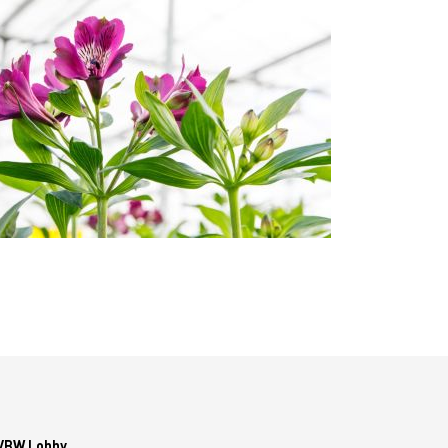
Ondernemersbudget
Omzet Groei - Royal FloraHolland
oor de
VBW Lobby