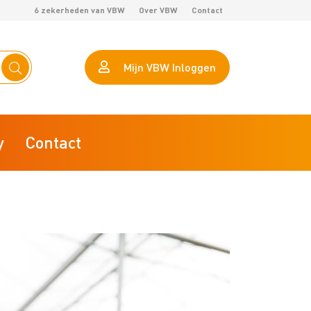
6 zekerheden van VBW
Over VBW
Contact
Mijn VBW Inloggen
y
Contact
eHerkenning
Calculator arbeidsproductiviteit
AVG VBW helpt je op weg
VBW Lokaal Marktonderzoek
ZZP