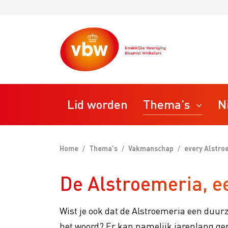
Lid worden
Thema's
N
Home
Thema's
Vakmanschap
every Alstro
STAP
Ondernemen
De Alstroemeria, 
Bedrij
VBW T
Personeel
Wist je ook dat de Alstroemeria een duur
VBW R
het woord? Er kan namelijk jarenlang ge
VBW M