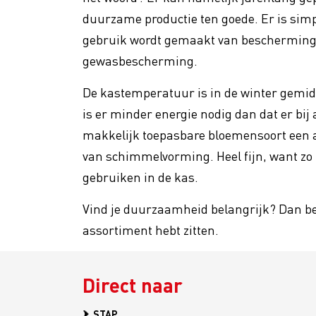
Promotie
duurzame productie ten goede. Er is si
gebruik wordt gemaakt van bescherming, 
VBW Fa
Vakmanschap
gewasbescherming.
Floral
Verhog
De kastemperatuur is in de winter gemid
Duurzaamheid
is er minder energie nodig dan dat er bij
makkelijk toepasbare bloemensoort een a
van schimmelvorming. Heel fijn, want zo
gebruiken in de kas.
Vind je duurzaamheid belangrijk? Dan ben
assortiment hebt zitten.
Direct naar
STAP