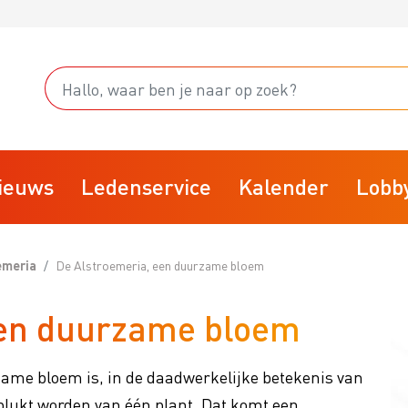
ieuws
Ledenservice
Kalender
Lobb
emeria
De Alstroemeria, een duurzame bloem
Starten
een duurzame bloem
fsvoering
Stoppen
rainingsprogramma
Businessclubs
zame bloem is, in de daadwerkelijke betekenis van
isk
BTW
plukt worden van één plant. Dat komt een
arktplaats
VBW Kennisdocumenten