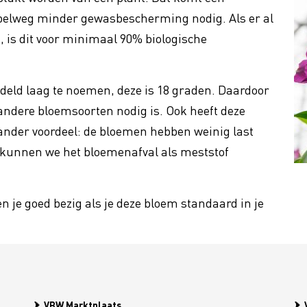
mpelweg minder gewasbescherming nodig. Als er al
is dit voor minimaal 90% biologische
cility
Cybercrime
 Profit
Bloem-o-maat
Bloemist 2030 - Geef je op v
ing btw op sierteelt
deld laag te noemen, deze is 18 graden. Daardoor
nieuwe reeks!
 andere bloemsoorten nodig is. Ook heeft deze
nder voordeel: de bloemen hebben weinig last
 kunnen we het bloemenafval als meststof
 je goed bezig als je deze bloem standaard in je
VBW Marktplaats