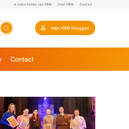
6 zekerheden van VBW
Over VBW
Contact
Mijn VBW Inloggen
y
Contact
eHerkenning
Calculator arbeidsproductiviteit
AVG VBW helpt je op weg
VBW Lokaal Marktonderzoek
ZZP