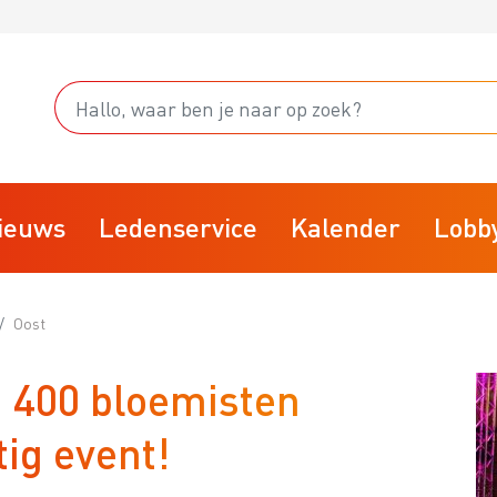
ieuws
Ledenservice
Kalender
Lobb
Oost
Starten
 400 bloemisten
fsvoering
Stoppen
rainingsprogramma
Businessclubs
ig event!
isk
BTW
arktplaats
VBW Kennisdocumenten