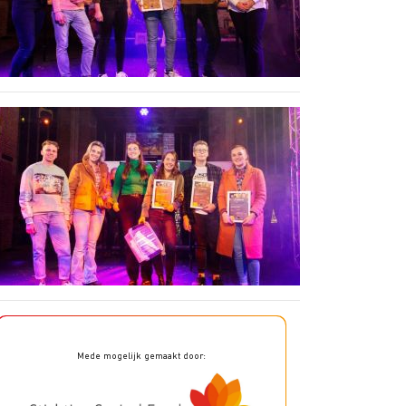
Ondernemersbudget
Omzet Groei - Royal FloraHolland
Mede mogelijk gemaakt door: