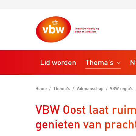
Lid worden
Thema's
N
Home
Thema's
Vakmanschap
VBW regio's
STAP
Ondernemen
VBW Oost laat ruim
Bedrij
VBW T
Personeel
genieten van pracht
VBW R
VBW M