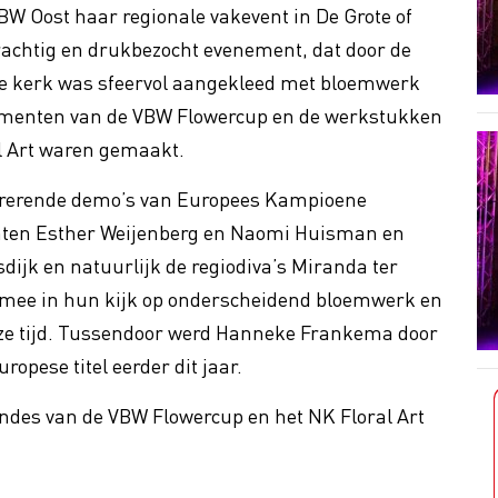
 Oost haar regionale vakevent in De Grote of
rachtig en drukbezocht evenement, dat door de
cility
Cybercrime
e kerk was sfeervol aangekleed met bloemwerk
 Profit
Bloem-o-maat
gementen van de VBW Flowercup en de werkstukken
ing btw op sierteelt
al Art waren gemaakt.
rerende demo’s van Europees Kampioene
ten Esther Weijenberg en Naomi Huisman en
sdijk en natuurlijk de regiodiva’s Miranda ter
 mee in hun kijk op onderscheidend bloemwerk en
eze tijd. Tussendoor werd Hanneke Frankema door
ropese titel eerder dit jaar.
rondes van de VBW Flowercup en het NK Floral Art