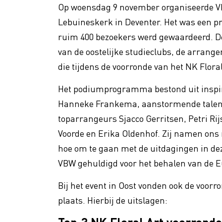
Promotie
Op woensdag 9 november organiseerde VBW
Lebuineskerk in Deventer. Het was een p
VBW Fa
Vakmanschap
ruim 400 bezoekers werd gewaardeerd. D
Floral
van de oostelijke studieclubs, de arran
Verhog
die tijdens de voorronde van het NK Flor
Duurzaamheid
Het podiumprogramma bestond uit inspi
Hanneke Frankema, aanstormende talen
toparrangeurs Sjacco Gerritsen, Petri Rij
Voorde en Erika Oldenhof. Zij namen ons
hoe om te gaan met de uitdagingen in d
VBW gehuldigd voor het behalen van de Eu
Bij het event in Oost vonden ook de voor
plaats. Hierbij de uitslagen: