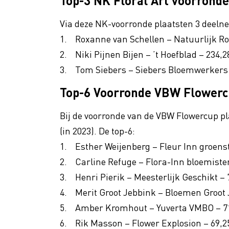
Top-3 NK Floral Art voorronde
Via deze NK-voorronde plaatsten 3 deelnem
1. Roxanne van Schellen – Natuurlijk Ros
2. Niki Pijnen Bijen – ’t Hoefblad – 234,
3. Tom Siebers – Siebers Bloemwerkers
Top-6 Voorronde VBW Flower
Bij de voorronde van de VBW Flowercup pl
(in 2023). De top-6:
1. Esther Weijenberg – Fleur Inn groenst
2. Carline Refuge – Flora-Inn bloemiste
3. Henri Pierik – Meesterlijk Geschikt –
4. Merit Groot Jebbink – Bloemen Groot 
5. Amber Kromhout – Yuverta VMBO – 7
6. Rik Masson – Flower Explosion – 69,